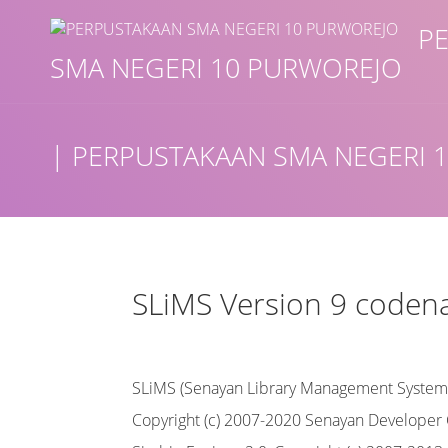
P
SMA NEGERI 10 PURWOREJO
Judul
| PERPUSTAKAAN SMA NEGERI 
Subjek
Tipe Koleksi
SLiMS Version 9 coden
GMD
SLiMS (Senayan Library Management System
Cari
Copyright (c) 2007-2020 Senayan Develope