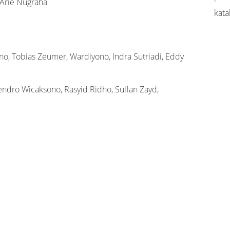
 Arie Nugraha
kata
, Tobias Zeumer, Wardiyono, Indra Sutriadi, Eddy
ndro Wicaksono, Rasyid Ridho, Sulfan Zayd,