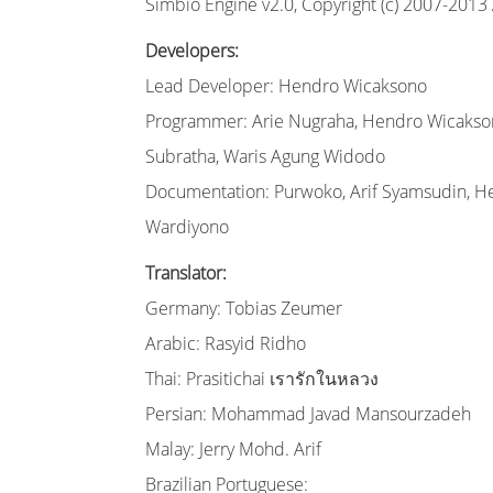
Simbio Engine v2.0, Copyright (c) 2007-2013
Developers:
Lead Developer: Hendro Wicaksono
Programmer: Arie Nugraha, Hendro Wicaksono
Subratha, Waris Agung Widodo
Documentation: Purwoko, Arif Syamsudin, He
Wardiyono
Translator:
Germany: Tobias Zeumer
Arabic: Rasyid Ridho
Thai: Prasitichai เรารักในหลวง
Persian: Mohammad Javad Mansourzadeh
Malay: Jerry Mohd. Arif
Brazilian Portuguese: