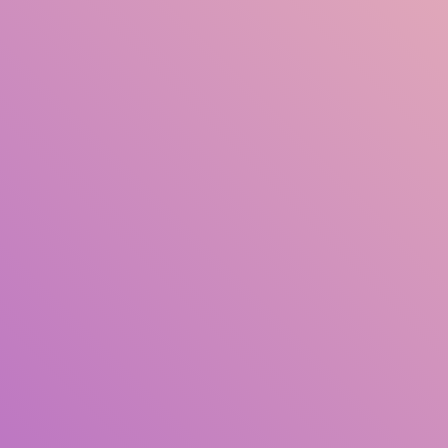
Judul
Pengarang
Subjek
ISBN/ISSN
Tipe Koleksi
Lokasi
GMD
Cari