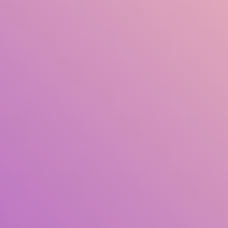
Judul
Pengarang
Subjek
ISBN/ISSN
Tipe Koleksi
Lokasi
GMD
Cari