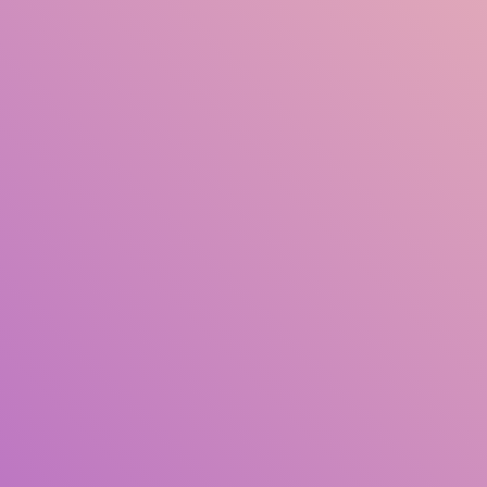
Judul
Pengarang
Subjek
ISBN/ISSN
Tipe Koleksi
Lokasi
GMD
Cari