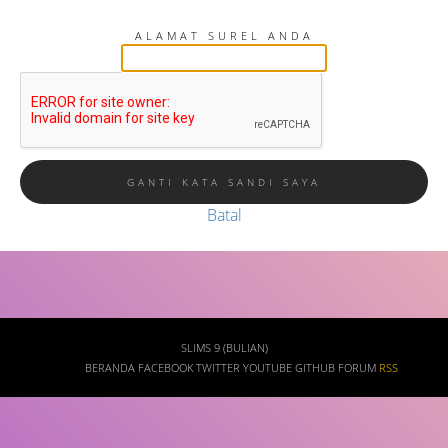
sandi, kami akan kirimkan tautan untuk menggantinya.
ALAMAT SUREL ANDA
Batal
SLIMS 9 (BULIAN)
BERANDA
FACEBOOK
TWITTER
YOUTUBE
GITHUB
FORUM
RSS