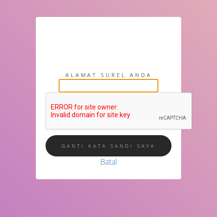
Jika Anda membutuhkan bantuan
untuk mengganti kata sandi, kami
akan kirimkan tautan untuk
menggantinya.
ALAMAT SUREL ANDA
Batal