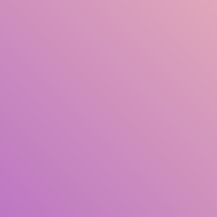
Judul
Pengarang
Subjek
ISBN/ISSN
Tipe Koleksi
Lokasi
GMD
Cari