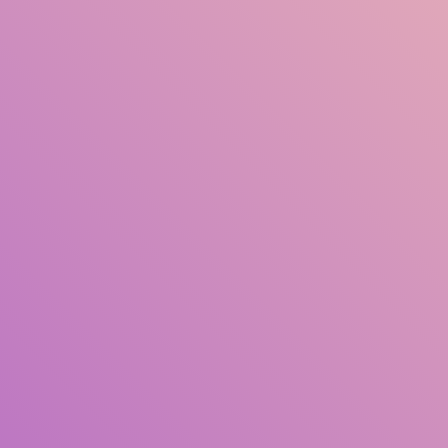
Judul
Pengarang
Subjek
ISBN/ISSN
Tipe Koleksi
Lokasi
GMD
Cari