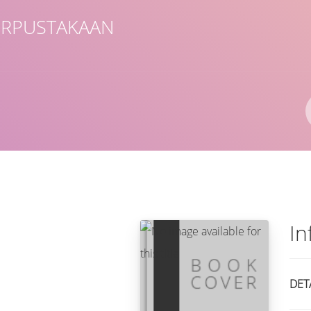
ERPUSTAKAAN
Pengarang
ISBN/ISSN
Lokasi
In
DET