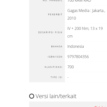
700 KAM RAD
NO. PANGGIL
Gagas Media
:
Jakarta
.,
PENERBIT
2010
IV + 200 hlm; 13 x 19
DESKRIPSI FISIK
cm
Indonesia
BAHASA
9797804356
ISBN/ISSN
700
KLASIFIKASI
-
TIPE ISI
Versi lain/terkait