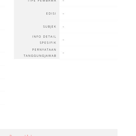
-
TIPE PEMBAWA
-
EDISI
-
SUBJEK
INFO DETAIL
-
SPESIFIK
PERNYATAAN
-
TANGGUNGJAWAB