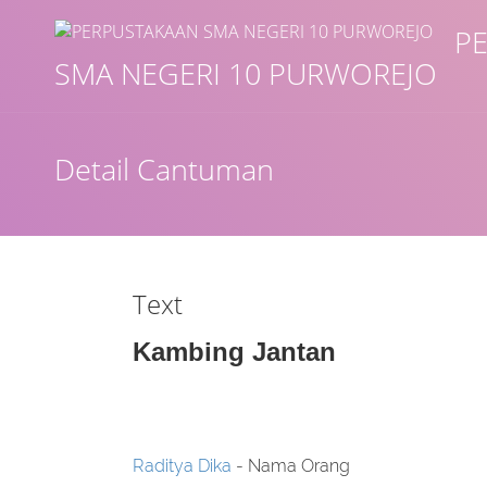
P
SMA NEGERI 10 PURWOREJO
Judul
Detail Cantuman
Subjek
Tipe Koleksi
Text
GMD
Kambing Jantan
Cari
Raditya Dika
- Nama Orang