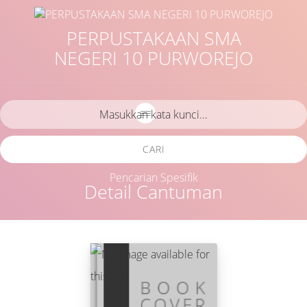
PERPUSTAKAAN SMA
NEGERI 10 PURWOREJO
CARI
Pencarian Spesifik
Detail Cantuman