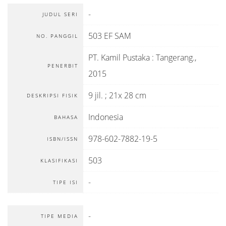
-
JUDUL SERI
503 EF SAM
NO. PANGGIL
PT. Kamil Pustaka
:
Tangerang
.,
PENERBIT
2015
9 jil. ; 21x 28 cm
DESKRIPSI FISIK
Indonesia
BAHASA
978-602-7882-19-5
ISBN/ISSN
503
KLASIFIKASI
-
TIPE ISI
-
TIPE MEDIA