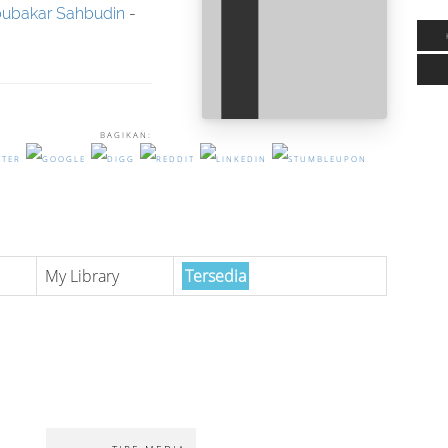
ubakar Sahbudin
-
BAGIKAN:
My Library
Tersedia