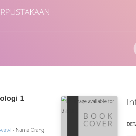
ERPUSTAKAAN
Pengarang
ISBN/ISSN
Lokasi
ologi 1
In
DET
wawi
- Nama Orang