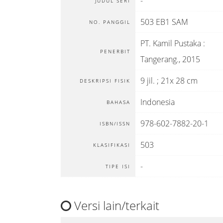
-
JUDUL SERI
503 EB1 SAM
NO. PANGGIL
PT. Kamil Pustaka
:
PENERBIT
Tangerang
.,
2015
9 jil. ; 21x 28 cm
DESKRIPSI FISIK
Indonesia
BAHASA
978-602-7882-20-1
ISBN/ISSN
503
KLASIFIKASI
-
TIPE ISI
Versi lain/terkait