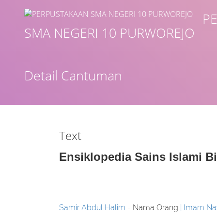
P
SMA NEGERI 10 PURWOREJO
Judul
Detail Cantuman
Subjek
Tipe Koleksi
Text
GMD
Ensiklopedia Sains Islami Bi
Cari
Samir Abdul Halim
- Nama Orang
Imam Na