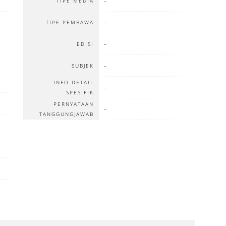
-
TIPE MEDIA
-
TIPE PEMBAWA
-
EDISI
-
SUBJEK
INFO DETAIL
-
SPESIFIK
PERNYATAAN
-
TANGGUNGJAWAB