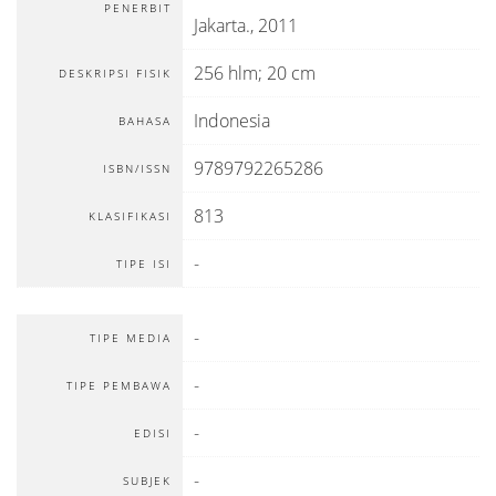
PENERBIT
Jakarta
.,
2011
256 hlm; 20 cm
DESKRIPSI FISIK
Indonesia
BAHASA
9789792265286
ISBN/ISSN
813
KLASIFIKASI
-
TIPE ISI
-
TIPE MEDIA
-
TIPE PEMBAWA
-
EDISI
-
SUBJEK