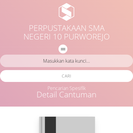
PERPUSTAKAAN SMA
NEGERI 10 PURWOREJO
CARI
Pencarian Spesifik
Detail Cantuman