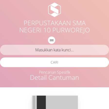
PERPUSTAKAAN SMA
NEGERI 10 PURWOREJO
CARI
Pencarian Spesifik
Detail Cantuman